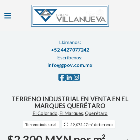
Toggle navigation
Llámanos:
+52 4427077242
Escríbenos:
info@gpov.com.mx
TERRENO INDUSTRIAL EN VENTA EN EL
MARQUES QUERÉTARO
El Colorado
,
El Marqués
,
Querétaro
Terreno industrial
29,075.27 m² de terreno
$2,300 MXN por m²