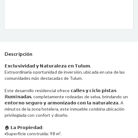
Descripción
𝗘𝘅𝗰𝗹𝘂𝘀𝗶𝘃𝗶𝗱𝗮𝗱 𝘆 𝗡𝗮𝘁𝘂𝗿𝗮𝗹𝗲𝘇𝗮 𝗲𝗻 𝗧𝘂𝗹𝘂𝗺.
Extraordinaria oportunidad de inversión, ubicada en una de las
comunidades más destacadas de Tulum.
Este desarrollo residencial ofrece 𝗰𝗮𝗹𝗹𝗲𝘀 𝘆 𝗰𝗶𝗰𝗹𝗼 𝗽𝗶𝘀𝘁𝗮𝘀
𝗶𝗹𝘂𝗺𝗶𝗻𝗮𝗱𝗮𝘀, completamente rodeadas de selva, brindando un
𝗲𝗻𝘁𝗼𝗿𝗻𝗼 𝘀𝗲𝗴𝘂𝗿𝗼 𝘆 𝗮𝗿𝗺𝗼𝗻𝗶𝘇𝗮𝗱𝗼 𝗰𝗼𝗻 𝗹𝗮 𝗻𝗮𝘁𝘂𝗿𝗮𝗹𝗲𝘇𝗮. A
minutos de la zona hotelera, este inmueble combina ubicación
privilegiada con confort y diseño.
🏠 𝗟𝗮 𝗣𝗿𝗼𝗽𝗶𝗲𝗱𝗮𝗱:
▪️Superficie construida: 98 m².