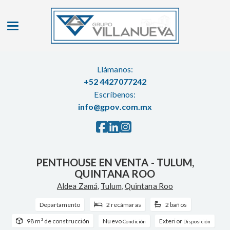
Toggle navigation
Llámanos:
+52 4427077242
Escríbenos:
info@gpov.com.mx
PENTHOUSE EN VENTA - TULUM,
QUINTANA ROO
Aldea Zamá
,
Tulum
,
Quintana Roo
Departamento
2 recámaras
2 baños
98 m² de construcción
Nuevo
Exterior
Condición
Disposición