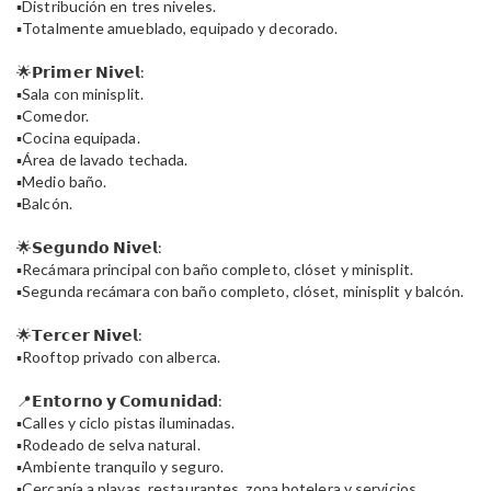
▪️Distribución en tres niveles.
▪️Totalmente amueblado, equipado y decorado.
🌟𝗣𝗿𝗶𝗺𝗲𝗿 𝗡𝗶𝘃𝗲𝗹:
▪️Sala con minisplit.
▪️Comedor.
▪️Cocina equipada.
▪️Área de lavado techada.
▪️Medio baño.
▪️Balcón.
🌟𝗦𝗲𝗴𝘂𝗻𝗱𝗼 𝗡𝗶𝘃𝗲𝗹:
▪️Recámara principal con baño completo, clóset y minisplit.
▪️Segunda recámara con baño completo, clóset, minisplit y balcón.
🌟𝗧𝗲𝗿𝗰𝗲𝗿 𝗡𝗶𝘃𝗲𝗹:
▪️Rooftop privado con alberca.
📍𝗘𝗻𝘁𝗼𝗿𝗻𝗼 𝘆 𝗖𝗼𝗺𝘂𝗻𝗶𝗱𝗮𝗱:
▪️Calles y ciclo pistas iluminadas.
▪️Rodeado de selva natural.
▪️Ambiente tranquilo y seguro.
▪️Cercanía a playas, restaurantes, zona hotelera y servicios.