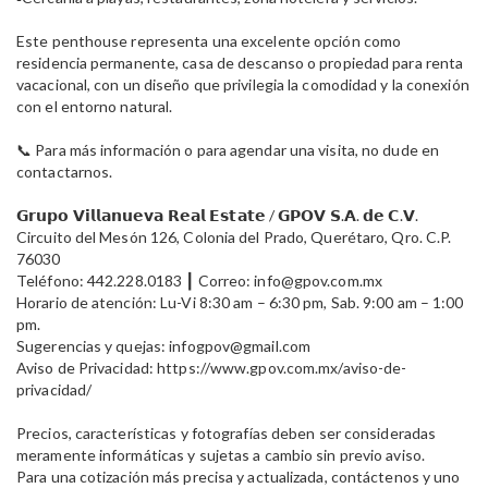
Este penthouse representa una excelente opción como
residencia permanente, casa de descanso o propiedad para renta
vacacional, con un diseño que privilegia la comodidad y la conexión
con el entorno natural.
📞 Para más información o para agendar una visita, no dude en
contactarnos.
𝗚𝗿𝘂𝗽𝗼 𝗩𝗶𝗹𝗹𝗮𝗻𝘂𝗲𝘃𝗮 𝗥𝗲𝗮𝗹 𝗘𝘀𝘁𝗮𝘁𝗲 / 𝗚𝗣𝗢𝗩 𝗦.𝗔. 𝗱𝗲 𝗖.𝗩.
Circuito del Mesón 126, Colonia del Prado, Querétaro, Qro. C.P.
76030
Teléfono: 442.228.0183 ┃ Correo: info@gpov.com.mx
Horario de atención: Lu-Vi 8:30 am – 6:30 pm, Sab. 9:00 am – 1:00
pm.
Sugerencias y quejas: infogpov@gmail.com
Aviso de Privacidad: https://www.gpov.com.mx/aviso-de-
privacidad/
Precios, características y fotografías deben ser consideradas
meramente informáticas y sujetas a cambio sin previo aviso.
Para una cotización más precisa y actualizada, contáctenos y uno